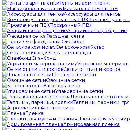
Тенты из арм. пленки
Маскировочные тенты
Аксессуары для тентов
Комплектующие 
Прозрачный ПВХ
Аварийное ограждение
Фасадная сетка
Ткани Оксфорд
Сельское хозяйство
Сеть затеняющая
Спанбонд
Укрывной материал 
Сетки от птиц и кротов
Шпалерные сетки
Овощные сетки
Заготовка сена
Упаковочные сетки
Лента капельного поли
Теплицы, парники, гр
Агротекстиль
Пленка
Пленки для мульчи
Армированная пленка
Для водоемов