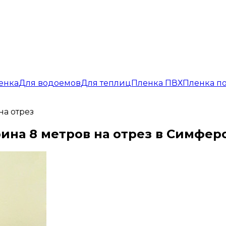
енка
Для водоемов
Для теплиц
Пленка ПВХ
Пленка п
на отрез
ина 8 метров на отрез в Симфер