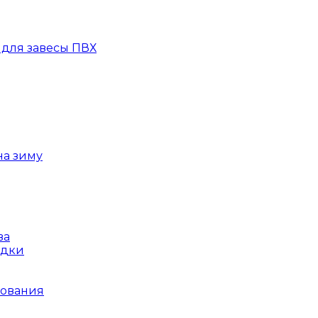
для завесы ПВХ
на зиму
ва
ядки
рования