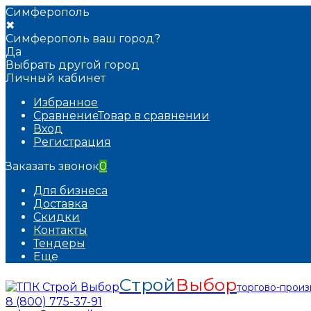
Симферополь
✖
Симферополь ваш город?
Да
Выбрать другой город
Личный кабинет
Избранное
Сравнение
Товар в сравнении
Вход
Регистрация
Заказать звонок
0
Для бизнеса
Доставка
Скидки
Контакты
Тендеры
Еще
Строй
Выбор
торгово-прои
8 (800) 775-37-91