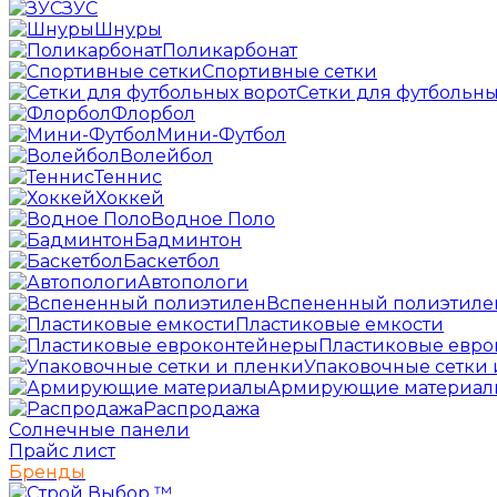
ЗУС
Шнуры
Поликарбонат
Спортивные сетки
Сетки для футбольны
Флорбол
Мини-Футбол
Волейбол
Теннис
Хоккей
Водное Поло
Бадминтон
Баскетбол
Автопологи
Вспененный полиэтиле
Пластиковые емкости
Пластиковые евр
Упаковочные сетки 
Армирующие материал
Распродажа
Солнечные панели
Прайс лист
Бренды