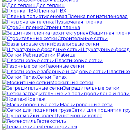
Для теплиц
Пленка ПВХ
Пленка полиэтиленовая
Пузырчатая пленка
Cтрейч пленка
Защитная пленк
Строительные сетки
Базальтовые сетки
Штукатурные фасад
Сетки Рабица
Пластиковые сетки
Газонные сетки
Пластико
Сетки Tenax
Москитные сетки
Заградительные сетки
Крепеж
Маскировочные сети
Сетки для поднятия гр
Пункт мойки колес
Геотекстиль
Геоматериалы