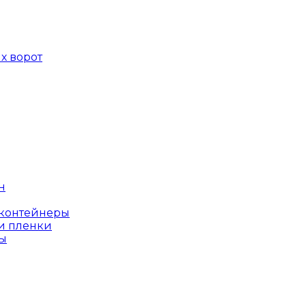
х ворот
н
оконтейнеры
и пленки
ы