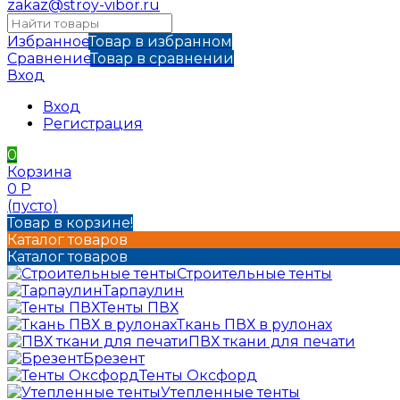
zakaz@stroy-vibor.ru
Избранное
Товар в избранном
Сравнение
Товар в сравнении
Вход
Вход
Регистрация
0
Корзина
0
Р
(пусто)
Товар в корзине!
Каталог товаров
Каталог товаров
Строительные тенты
Тарпаулин
Тенты ПВХ
Ткань ПВХ в рулонах
ПВХ ткани для печати
Брезент
Тенты Оксфорд
Утепленные тенты