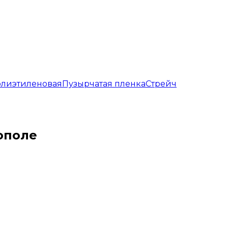
олиэтиленовая
Пузырчатая пленка
Cтрейч
ополе