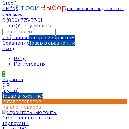
Строй
Выбор
торгово-производственная
компания
8 (800) 775-37-91
zakaz@stroy-vibor.ru
Избранное
Товар в избранном
Сравнение
Товар в сравнении
Вход
Вход
Регистрация
0
Корзина
0
Р
(пусто)
Товар в корзине!
Каталог товаров
Каталог товаров
Строительные тенты
Тарпаулин
Тенты ПВХ