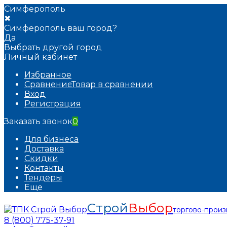
Симферополь
✖
Симферополь ваш город?
Да
Выбрать другой город
Личный кабинет
Избранное
Сравнение
Товар в сравнении
Вход
Регистрация
Заказать звонок
0
Для бизнеса
Доставка
Скидки
Контакты
Тендеры
Еще
Строй
Выбор
торгово-прои
8 (800) 775-37-91