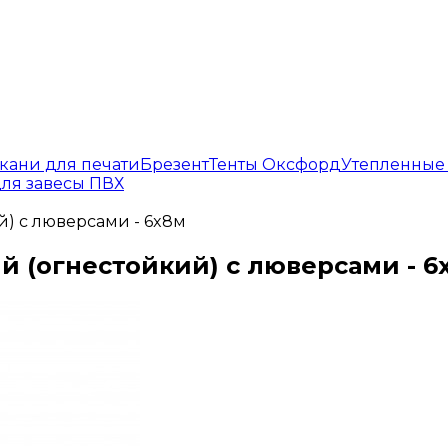
кани для печати
Брезент
Тенты Оксфорд
Утепленные
ля завесы ПВХ
й) с люверсами - 6x8м
ый (огнестойкий) с люверсами - 