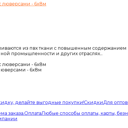
авливаются из пвх ткани с повышенным содержанием
нной промышленности и других отраслях...
 люверсами - 6x8м
кидку, делайте выгодные покупки!
Скидки
Для опто
ма заказа.
Оплата
Любые способы оплаты, карты, без
омпании