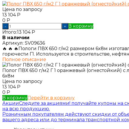
Цена по запросу
13 104
Р
0
Р
В корзину
-
+
Итого:
13 104
Р
В наличии
Артикул:
SV09636
🔥 🔥 🔥Пологи ПВХ 650 г/м2 размером 6x8м изгот
горючести Г1. Используется в строительстве, нефтя
Полное описание
Полог ПВХ 650 г/м2 Г 1 оранжевый (огнестойкий) с
6x8м
Цена по запросу
13 104
Р
0
Р
В корзину
Перейти в корзину
Акции
Следите за акциями! получайте купоны на с
на всю продукцию.
Розничным покупателям действуют скидки от объе
вашего адреса или до терминала транспортной к