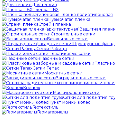
Для теплиц
Пленка ПВХ
Пленка полиэтиленовая
Пузырчатая пленка
Cтрейч пленка
Защитная пленк
Строительные сетки
Базальтовые сетки
Штукатурные фасад
Сетки Рабица
Пластиковые сетки
Газонные сетки
Пластико
Сетки Tenax
Москитные сетки
Заградительные сетки
Крепеж
Маскировочные сети
Сетки для поднятия гр
Пункт мойки колес
Геотекстиль
Геоматериалы