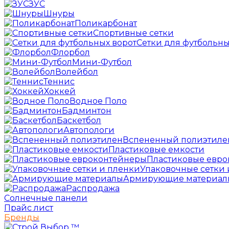
ЗУС
Шнуры
Поликарбонат
Спортивные сетки
Сетки для футбольны
Флорбол
Мини-Футбол
Волейбол
Теннис
Хоккей
Водное Поло
Бадминтон
Баскетбол
Автопологи
Вспененный полиэтиле
Пластиковые емкости
Пластиковые евр
Упаковочные сетки 
Армирующие материал
Распродажа
Солнечные панели
Прайс лист
Бренды