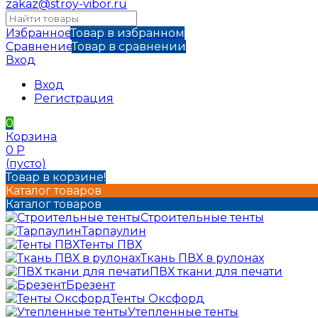
zakaz@stroy-vibor.ru
Избранное
Товар в избранном
Сравнение
Товар в сравнении
Вход
Вход
Регистрация
0
Корзина
0
Р
(пусто)
Товар в корзине!
Каталог товаров
Каталог товаров
Строительные тенты
Тарпаулин
Тенты ПВХ
Ткань ПВХ в рулонах
ПВХ ткани для печати
Брезент
Тенты Оксфорд
Утепленные тенты