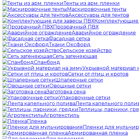
Тенты из арм. пленки
Маскировочные тенты
Аксессуары для тентов
Комплектующие 
Прозрачный ПВХ
Аварийное ограждение
Фасадная сетка
Ткани Оксфорд
Сельское хозяйство
Сеть затеняющая
Спанбонд
Укрывной материал 
Сетки от птиц и кротов
Шпалерные сетки
Овощные сетки
Заготовка сена
Упаковочные сетки
Лента капельного поли
Теплицы, парники, гр
Агротекстиль
Пленка
Пленки для мульчи
Армированная пленка
Для водоемов