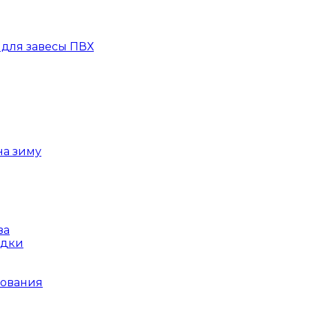
для завесы ПВХ
на зиму
ва
ядки
рования