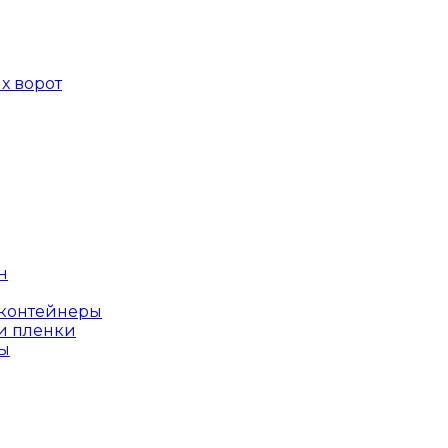
х ворот
н
оконтейнеры
и пленки
ы