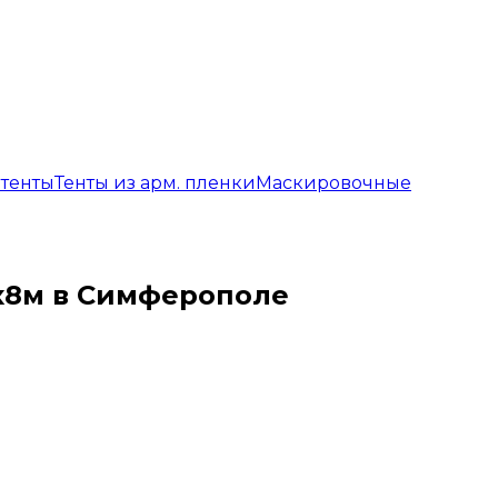
 тенты
Тенты из арм. пленки
Маскировочные
6x8м в Симферополе