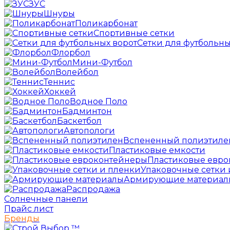
ЗУС
Шнуры
Поликарбонат
Спортивные сетки
Сетки для футбольны
Флорбол
Мини-Футбол
Волейбол
Теннис
Хоккей
Водное Поло
Бадминтон
Баскетбол
Автопологи
Вспененный полиэтиле
Пластиковые емкости
Пластиковые евр
Упаковочные сетки 
Армирующие материал
Распродажа
Солнечные панели
Прайс лист
Бренды