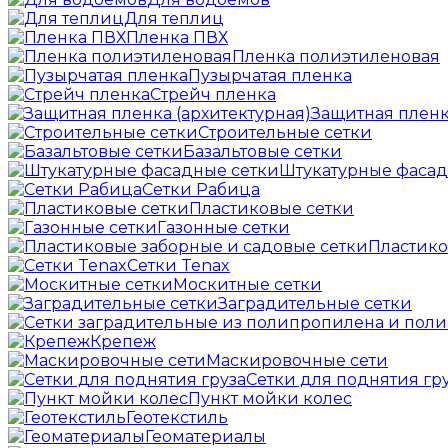
Для теплиц
Пленка ПВХ
Пленка полиэтиленовая
Пузырчатая пленка
Cтрейч пленка
Защитная пленк
Строительные сетки
Базальтовые сетки
Штукатурные фасад
Сетки Рабица
Пластиковые сетки
Газонные сетки
Пластико
Сетки Tenax
Москитные сетки
Заградительные сетки
Крепеж
Маскировочные сети
Сетки для поднятия гр
Пункт мойки колес
Геотекстиль
Геоматериалы