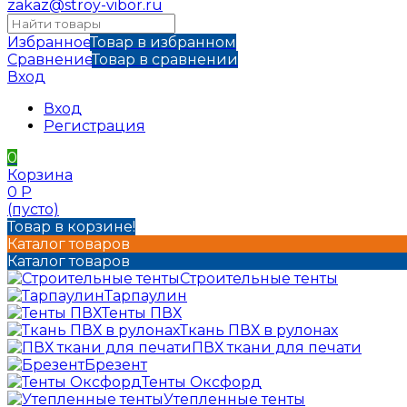
zakaz@stroy-vibor.ru
Избранное
Товар в избранном
Сравнение
Товар в сравнении
Вход
Вход
Регистрация
0
Корзина
0
Р
(пусто)
Товар в корзине!
Каталог товаров
Каталог товаров
Строительные тенты
Тарпаулин
Тенты ПВХ
Ткань ПВХ в рулонах
ПВХ ткани для печати
Брезент
Тенты Оксфорд
Утепленные тенты