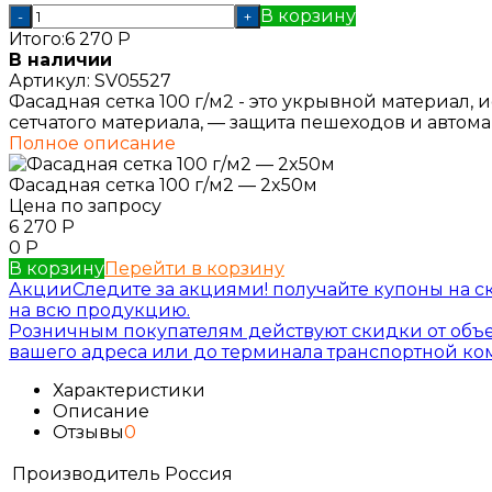
В корзину
-
+
Итого:
6 270
Р
В наличии
Артикул:
SV05527
Фасадная сетка 100 г/м2 - это укрывной материал
сетчатого материала, — защита пешеходов и автома
Полное описание
Фасадная сетка 100 г/м2 — 2x50м
Цена по запросу
6 270
Р
0
Р
В корзину
Перейти в корзину
Акции
Следите за акциями! получайте купоны на с
на всю продукцию.
Розничным покупателям действуют скидки от объе
вашего адреса или до терминала транспортной к
Характеристики
Описание
Отзывы
0
Производитель
Россия