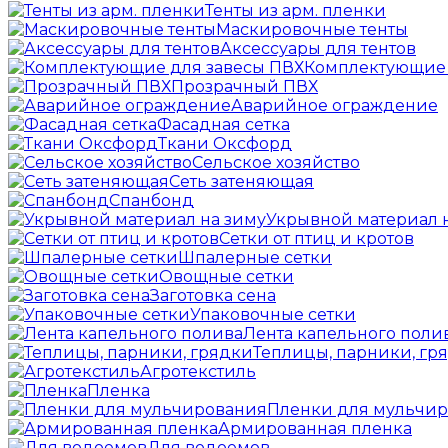
Тенты из арм. пленки
Маскировочные тенты
Аксессуары для тентов
Комплектующие 
Прозрачный ПВХ
Аварийное ограждение
Фасадная сетка
Ткани Оксфорд
Сельское хозяйство
Сеть затеняющая
Спанбонд
Укрывной материал 
Сетки от птиц и кротов
Шпалерные сетки
Овощные сетки
Заготовка сена
Упаковочные сетки
Лента капельного поли
Теплицы, парники, гр
Агротекстиль
Пленка
Пленки для мульчи
Армированная пленка
Для водоемов