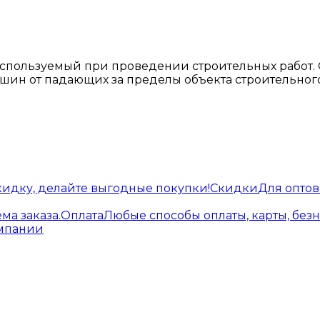
, используемый при проведении строительных работ
шин от падающих за пределы объекта строительного.
кидку, делайте выгодные покупки!
Скидки
Для опто
ма заказа.
Оплата
Любые способы оплаты, карты, без
омпании