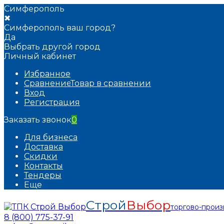
Симферополь
✖
Симферополь ваш город?
Да
Выбрать другой город
Личный кабинет
Избранное
Сравнение
Товар в сравнении
Вход
Регистрация
Заказать звонок
0
Для бизнеса
Доставка
Скидки
Контакты
Тендеры
Еще
Строй
Выбор
торгово-прои
8 (800) 775-37-91