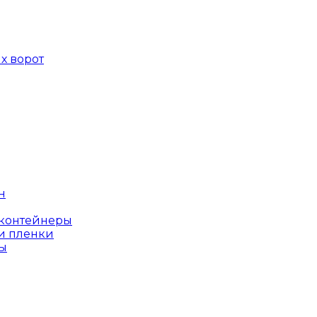
х ворот
н
оконтейнеры
и пленки
ы