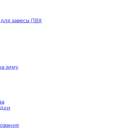
для завесы ПВХ
на зиму
ва
ядки
рования