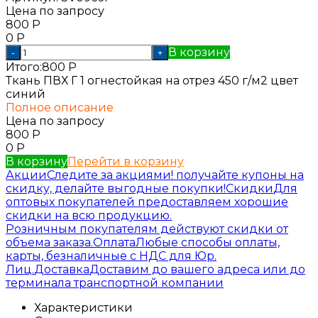
Цена по запросу
800
Р
0
Р
В корзину
-
+
Итого:
800
Р
Ткань ПВХ Г 1 огнестойкая на отрез 450 г/м2 цвет
синий
Полное описание
Цена по запросу
800
Р
0
Р
В корзину
Перейти в корзину
Акции
Следите за акциями! получайте купоны на
скидку, делайте выгодные покупки!
Скидки
Для
оптовых покупателей предоставляем хорошие
скидки на всю продукцию.
Розничным покупателям действуют скидки от
объема заказа.
Оплата
Любые способы оплаты,
карты, безналичные с НДС для Юр.
Лиц.
Доставка
Доставим до вашего адреса или до
терминала транспортной компании
Характеристики