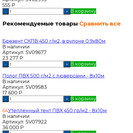
555
Р
В корзину
-
+
Рекомендуемые товары
Сравнить все
Брезент СКПВ 450 г/м2, в рулоне 0.9x80м
В наличии
Артикул:
SV09677
23 277
Р
В корзину
-
+
Полог ПВХ 500 г/м2 с люверсами - 8x10м
В наличии
Артикул:
SV09583
17 600
Р
В корзину
-
+
64
Утепленный тент ПВХ 450 гр/м2 - 8x10м
В наличии
Артикул:
SV07922
36 000
Р