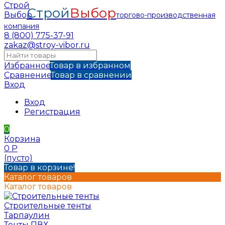
Строй
Выбор
торгово-производственная
компания
8 (800) 775-37-91
zakaz@stroy-vibor.ru
Избранное
Товар в избранном
Сравнение
Товар в сравнении
Вход
Вход
Регистрация
0
Корзина
0
Р
(пусто)
Товар в корзине!
Каталог товаров
Каталог товаров
Строительные тенты
Тарпаулин
Тенты ПВХ