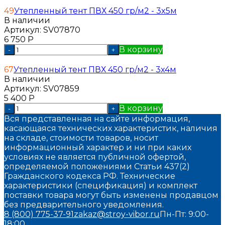
49
Утепленный тент ПВХ 450 гр/м2 - 3x5м
В наличии
Артикул:
SV07870
6 750
Р
В корзину
-
+
67
Утепленный тент ПВХ 450 гр/м2 - 3x4м
В наличии
Артикул:
SV07859
5 400
Р
В корзину
-
+
Вся представленная на сайте информация,
касающаяся технических характеристик, наличия
на складе, стоимости товаров, носит
информационный характер и ни при каких
условиях не является публичной офертой,
определяемой положениями Статьи 437(2)
Гражданского кодекса РФ. Технические
характеристики (спецификация) и комплект
поставки товара могут быть изменены продавцом
без предварительного уведомления.
8 (800) 775-37-91
zakaz@stroy-vibor.ru
Пн-Пт: 9:00-
18:00