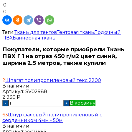
0
0
Теги:
Ткань для тентов
Тентовая ткань
Лодочный
ПВХ
Баннерная ткань
Покупатели, которые приобрели Ткань
ПВХ Г 1 на отрез 450 г/м2 цвет синий,
ширина 2.5 метров, также купили
2
Шпагат полипропиленовый текс 2200
В наличии
Артикул:
SV02988
2 930
Р
В корзину
-
+
63
Шнур фаловый полипропиленовый с
сердечником 4мм - 50м
В наличии
Артикул:
SV02995