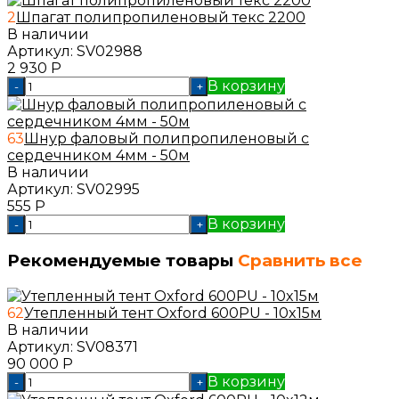
2
Шпагат полипропиленовый текс 2200
В наличии
Артикул:
SV02988
2 930
Р
В корзину
-
+
63
Шнур фаловый полипропиленовый с
сердечником 4мм - 50м
В наличии
Артикул:
SV02995
555
Р
В корзину
-
+
Рекомендуемые товары
Сравнить все
62
Утепленный тент Oxford 600PU - 10x15м
В наличии
Артикул:
SV08371
90 000
Р
В корзину
-
+