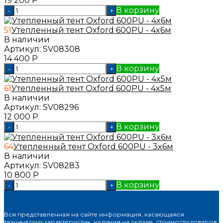
19 200
Р
В корзину
-
+
51
Утепленный тент Oxford 600PU - 4x6м
В наличии
Артикул:
SV08308
14 400
Р
В корзину
-
+
61
Утепленный тент Oxford 600PU - 4x5м
В наличии
Артикул:
SV08296
12 000
Р
В корзину
-
+
64
Утепленный тент Oxford 600PU - 3x6м
В наличии
Артикул:
SV08283
10 800
Р
В корзину
-
+
Вся представленная на сайте информация, касающаяся
технических характеристик, наличия на складе, стоимости товаров,