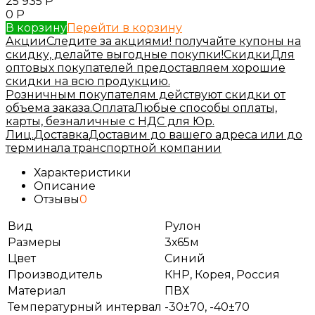
25 935
Р
0
Р
В корзину
Перейти в корзину
Акции
Следите за акциями! получайте купоны на
скидку, делайте выгодные покупки!
Скидки
Для
оптовых покупателей предоставляем хорошие
скидки на всю продукцию.
Розничным покупателям действуют скидки от
объема заказа.
Оплата
Любые способы оплаты,
карты, безналичные с НДС для Юр.
Лиц.
Доставка
Доставим до вашего адреса или до
терминала транспортной компании
Характеристики
Описание
Отзывы
0
Вид
Рулон
Размеры
3х65м
Цвет
Синий
Производитель
КНР, Корея, Россия
Материал
ПВХ
Температурный интервал
-30±70, -40±70