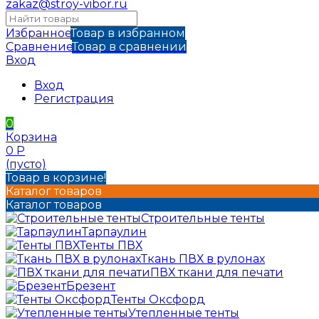
zakaz@stroy-vibor.ru
Избранное
Товар в избранном
Сравнение
Товар в сравнении
Вход
Вход
Регистрация
0
Корзина
0
Р
(пусто)
Товар в корзине!
Каталог товаров
Каталог товаров
Строительные тенты
Тарпаулин
Тенты ПВХ
Ткань ПВХ в рулонах
ПВХ ткани для печати
Брезент
Тенты Оксфорд
Утепленные тенты