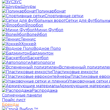
ЗУС
Шнуры
Поликарбонат
Спортивные сетки
Сетки для футбольны
Флорбол
Мини-Футбол
Волейбол
Теннис
Хоккей
Водное Поло
Бадминтон
Баскетбол
Автопологи
Вспененный полиэтиле
Пластиковые емкости
Пластиковые евр
Упаковочные сетки 
Армирующие материал
Распродажа
Солнечные панели
Прайс лист
Бренды