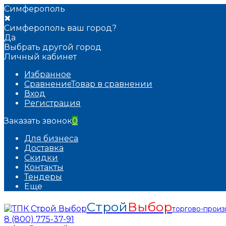
Симферополь
✖
Симферополь ваш город?
Да
Выбрать другой город
Личный кабинет
Избранное
Сравнение
Товар в сравнении
Вход
Регистрация
Заказать звонок
0
Для бизнеса
Доставка
Скидки
Контакты
Тендеры
Еще
Строй
Выбор
торгово-прои
8 (800) 775-37-91