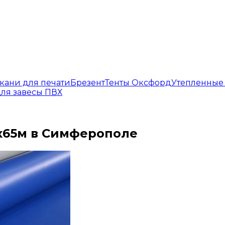
кани для печати
Брезент
Тенты Оксфорд
Утепленные
ля завесы ПВХ
.5х65м в Симферополе