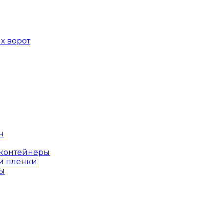
х ворот
н
оконтейнеры
и пленки
ы