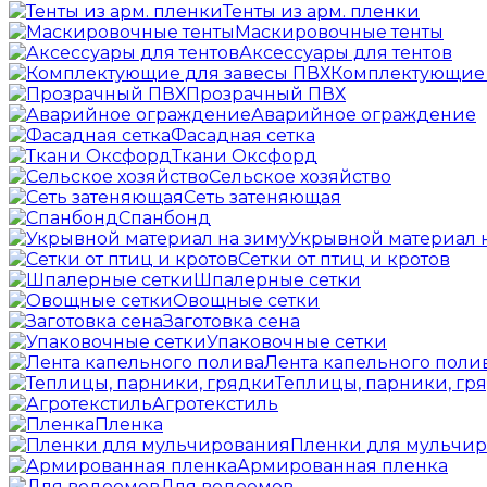
Тенты из арм. пленки
Маскировочные тенты
Аксессуары для тентов
Комплектующие 
Прозрачный ПВХ
Аварийное ограждение
Фасадная сетка
Ткани Оксфорд
Сельское хозяйство
Сеть затеняющая
Спанбонд
Укрывной материал 
Сетки от птиц и кротов
Шпалерные сетки
Овощные сетки
Заготовка сена
Упаковочные сетки
Лента капельного поли
Теплицы, парники, гр
Агротекстиль
Пленка
Пленки для мульчи
Армированная пленка
Для водоемов