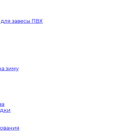
для завесы ПВХ
на зиму
ва
ядки
рования