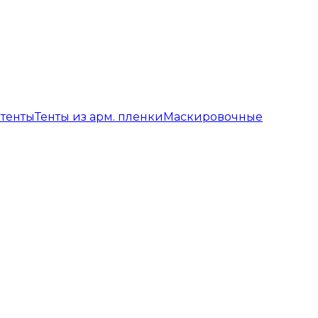
 тенты
Тенты из арм. пленки
Маскировочные