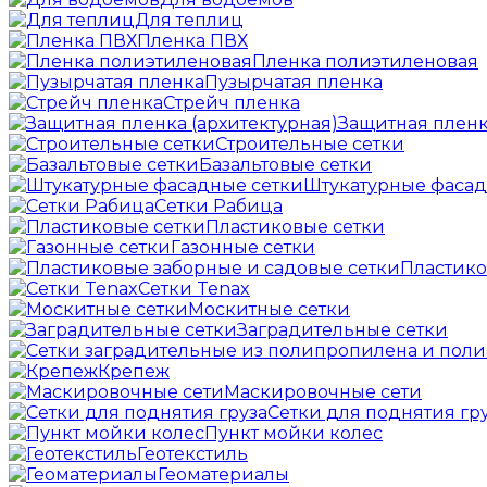
Для теплиц
Пленка ПВХ
Пленка полиэтиленовая
Пузырчатая пленка
Cтрейч пленка
Защитная пленк
Строительные сетки
Базальтовые сетки
Штукатурные фасад
Сетки Рабица
Пластиковые сетки
Газонные сетки
Пластико
Сетки Tenax
Москитные сетки
Заградительные сетки
Крепеж
Маскировочные сети
Сетки для поднятия гр
Пункт мойки колес
Геотекстиль
Геоматериалы