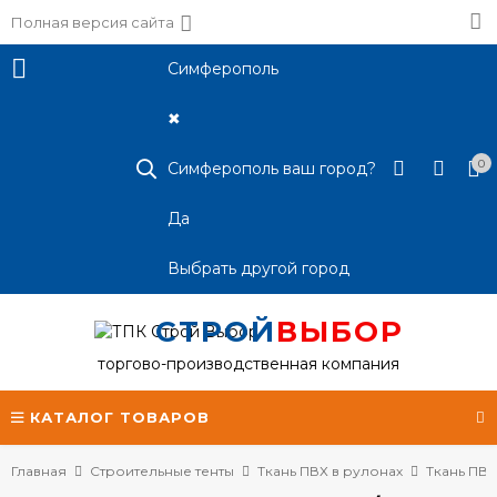
Полная версия сайта
Симферополь
✖
0
Симферополь ваш город?
Да
Выбрать другой город
СТРОЙ
ВЫБОР
торгово-производственная компания
КАТАЛОГ ТОВАРОВ
Главная
Строительные тенты
Ткань ПВХ в рулонах
Ткань ПВХ