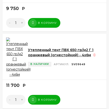
9 750
Р
-
+
В КОРЗИНУ
Утепленный тент ПВХ 650 гр/м2 Г 1
оранжевый (огнестойкий) - 4x6м
В НАЛИЧИИ
АРТИКУЛ:
SV09649
11 700
Р
-
+
В КОРЗИНУ