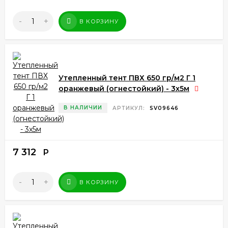
-
+
В КОРЗИНУ
Утепленный тент ПВХ 650 гр/м2 Г 1
оранжевый (огнестойкий) - 3x5м
В НАЛИЧИИ
АРТИКУЛ:
SV09646
7 312
Р
-
+
В КОРЗИНУ